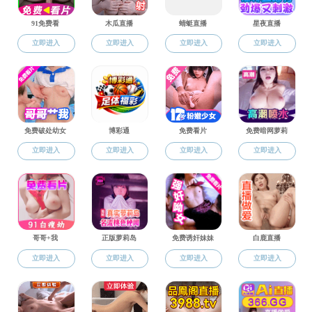
打飞机栏目
当前位置：
打飞机
打飞机栏目
党政公告
打飞机 兼职辅导员拟录用公示
发布时间:2025-04-30
浏览次数:
目标站当前地址无法打开!
作者:
来源:打飞机
责任编辑: