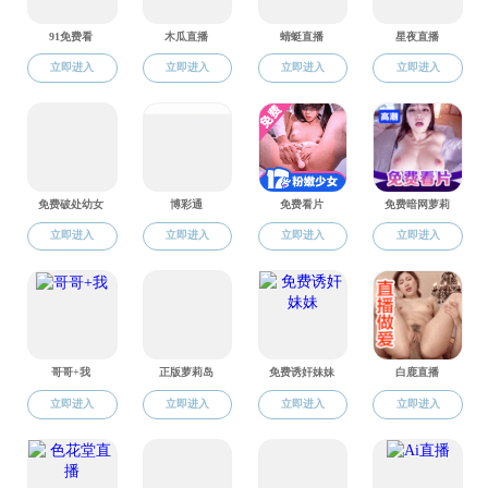
师资队伍
当前位置：
打飞机
师资队伍
副高级
系所
副高级（按来校时间排序）（
63
人）
电子科学与技术
胡志忠
、
周永刚
、
张颖
、
余汉成
、
何小祥
系（
32
人）
臻弋
、
杨阳
、
刘冰
、甘慧、
刘云
、
陈鑫
、
峰
、
周玉斐
、
邓宏伟
、
李思敏
、
陈新蕾
、
传
、
邢蕾
、
薛敏
、
徐千
、
黄正宇
、
赵兴
、
宙
、
刘亮亮
、
朱从益
、
徐忠扬
、
袁伟浩
、
雨、
马丽娜
信息与通信工程
陈小敏
、
李海林
、
王旭东
、
李勇
、
汪飞
、
系（
31
人）
文
、
孔莹莹
、
闫贺
、
李明磊
、
徐帆
、
时晨
鹏
、
黄洋
、
张莉涓
、
李建峰
、
耿哲
、
孙萌
国栋
、
董培浩
、
李婕
、
林志鹏
、
张晶晶
、
晶
、屈毓锛、
郭倩
、
朱凌智
、
王霄衣